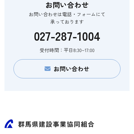
お問い合わせ
お問い合わせは電話・フォームにて
承っております
電
027-287-1004
お
電
話
話
受付時間：平日8:30~17:00
番
か
フ
ら
号
お問い合わせ
ォ
の
ー
お
ム
問
か
い
ら
合
の
わ
お
せ
問
い