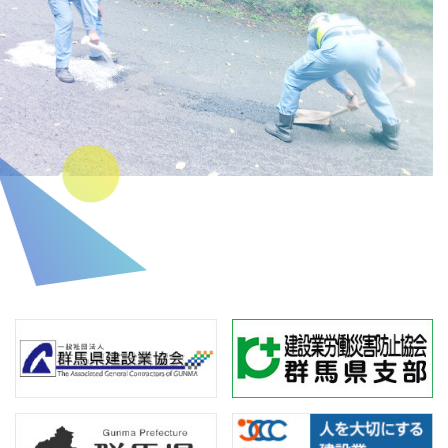
関
連
リ
ン
ク